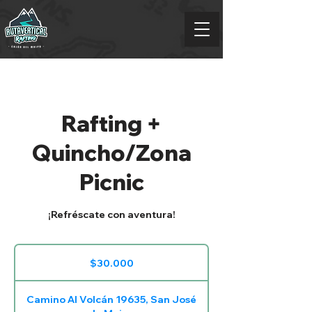
Rafting +
Quincho/Zona
Picnic
¡Refréscate con aventura!
30.000
pesos
$30.000
chilenos
Camino Al Volcán 19635, San José