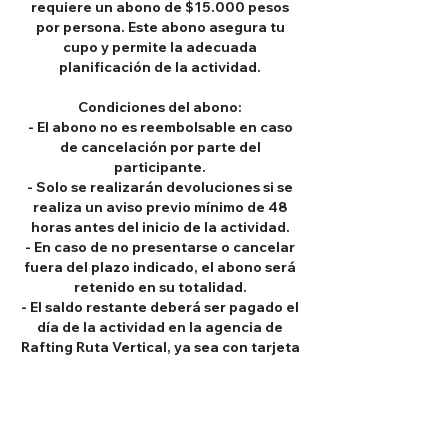
requiere un abono de $15.000 pesos
por persona. Este abono asegura tu
cupo y permite la adecuada
planificación de la actividad.
Condiciones del abono:
- El abono no es reembolsable en caso
de cancelación por parte del
participante.
- Solo se realizarán devoluciones si se
realiza un aviso previo mínimo de 48
horas antes del inicio de la actividad.
- En caso de no presentarse o cancelar
fuera del plazo indicado, el abono será
retenido en su totalidad.
- El saldo restante deberá ser pagado el
día de la actividad en la agencia de
Rafting Ruta Vertical, ya sea con tarjeta
o efectivo.
Estas políticas buscan garantizar el
compromiso de los participantes y
permitir una mejor gestión logística y de