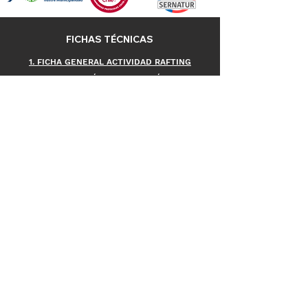
Comercio con Paula Montal).
FICHAS TÉCNICAS
1. FICHA GENERAL ACTIVIDAD RAFTING
2. FICHA INSCRIPCIÓN Y ACEPTACIÓN RIESGOS
3. PLAN DE RESPUESTA
A EMERGENCIAS
4. PLAN DE PREVENCIÓN
Y MANEJO DE RIESGOS
METODOS DE PAGO
INFORMACIÓN DE CONTACTO
+569 9435 3143
info@rutavertical.cl
Camino al Volcán 19635,
San José de Maipo, RM